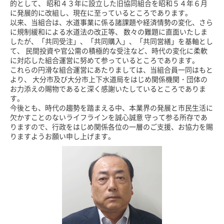
的として、 昭和４３年に設立した旧協同組合を昭和５４年６月
に発展的に改組し、現在に至っているところであります。
以来、当組合は、水道事業に係る諸課題や経済情勢の変化、さら
に規制緩和による水道法の改正等、 数々の難題に直面いたしま
したが、「共同受注」、「共同購入」、「共同営繕」を基軸とし
て、 民間投資や官公需の積極的な受注など、時代の変化に柔軟
に対応した組合運営に努めて参っているところであります。
これらの円滑な組合運営にあたりましては、当組合員一同はもと
より、 大分市及び大分市上下水道局をはじめ関係機関・団体の
お力添えの賜物であると深く感謝いたしているところでありま
す。
今後とも、時代の趨勢を踏まえる中、本業界の発展と市民生活に
欠かすことのないライフラインを誠心誠意 守って参る所存であ
りますので、行政をはじめ関係各位の一層のご支援、お協力を賜
りますようお願い申し上げます。