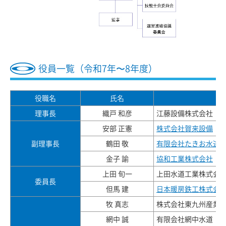
役員一覧（令和7年〜8年度）
役職名
氏名
理事長
織戸 和彦
江藤設備株式会社
安部 正憲
株式会社賀来設備
副理事長
鶴田 敬
有限会社たきお水道
金子 諭
協和工業株式会社
上田 旬一
上田水道工業株式会
委員長
但馬 建
日本暖房鉄工株式会
牧 真志
株式会社東九州産業
網中 誠
有限会社網中水道