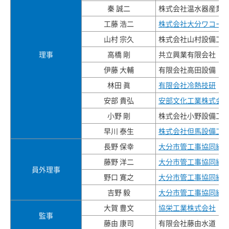
秦 誠二
株式会社温水器産業
工藤 浩二
株式会社大分ワコー
山村 宗久
株式会社山村設備工
理事
高橋 剛
共立興業有限会社
伊藤 大輔
有限会社高田設備
林田 眞
有限会社冷熱技研
安部 貴弘
安部文化工業株式会
小野 剛
株式会社小野設備工
早川 泰生
株式会社但馬設備工
長野 保幸
大分市管工事協同組
藤野 洋二
大分市管工事協同組
員外理事
野口 寛之
大分市管工事協同組
吉野 毅
大分市管工事協同組
大賀 豊文
協栄工業株式会社
監事
藤由 康司
有限会社藤由水道