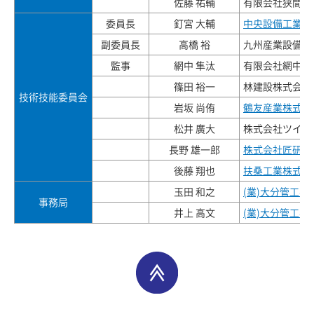
佐藤 祐輔
有限会社狭間管
委員長
釘宮 大輔
中央設備工業有
副委員長
高橋 裕
九州産業設備株
監事
網中 隼汰
有限会社網中水
篠田 裕一
林建設株式会社
技術技能委員会
岩坂 尚侑
鶴友産業株式会
松井 廣大
株式会社ツイン
長野 雄一郎
株式会社匠研工
後藤 翔也
扶桑工業株式会
玉田 和之
(業)大分管工事
事務局
井上 高文
(業)大分管工事