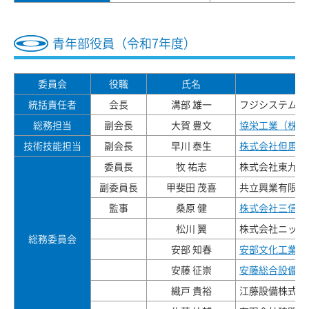
青年部役員（令和7年度）
委員会
役職
氏名
統括責任者
会長
溝部 雄一
フジシステム設
総務担当
副会長
大賀 豊文
協栄工業（株）
技術技能担当
副会長
早川 泰生
株式会社但馬設
委員長
牧 祐志
株式会社東九州
副委員長
甲斐田 茂喜
共立興業有限会
監事
桑原 健
株式会社三信工
松川 翼
株式会社ニッセ
総務委員会
安部 知春
安部文化工業株
安藤 征崇
安藤総合設備株
織戸 貴裕
江藤設備株式会