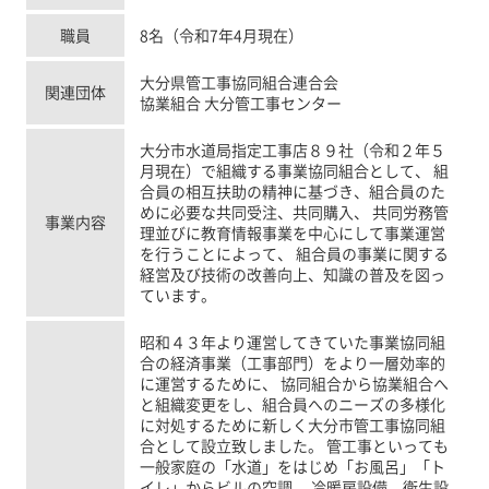
職員
8名（令和7年4月現在）
大分県管工事協同組合連合会
関連団体
協業組合 大分管工事センター
大分市水道局指定工事店８９社（令和２年５
月現在）で組織する事業協同組合として、 組
合員の相互扶助の精神に基づき、組合員のた
めに必要な共同受注、共同購入、 共同労務管
事業内容
理並びに教育情報事業を中心にして事業運営
を行うことによって、 組合員の事業に関する
経営及び技術の改善向上、知識の普及を図っ
ています。
昭和４３年より運営してきていた事業協同組
合の経済事業（工事部門）をより一層効率的
に運営するために、 協同組合から協業組合へ
と組織変更をし、組合員へのニーズの多様化
に対処するために新しく大分市管工事協同組
合として設立致しました。 管工事といっても
一般家庭の「水道」をはじめ「お風呂」「ト
イレ」からビルの空調、 冷暖房設備、衛生設