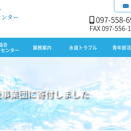
合
センター
097-558-6
FAX 097-556-
組合
業務案内
水道トラブル
青年部活
事センター
祉事業団に寄付しました