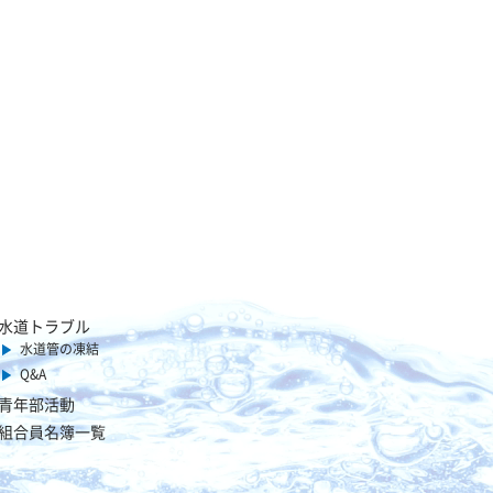
水道トラブル
水道管の凍結
Q&A
青年部活動
組合員名簿一覧