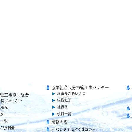
協業組合大分市管工事センター
理事長ごあいさつ
管工事協同組合
組織概況
事長ごあいさつ
組織図
織概況
役員一覧
織図
員一覧
業務内容
年部委員会
あなたの街の水道屋さん