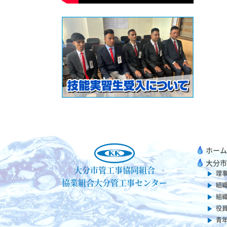
ホーム
大分市
大分市管工事協同組合
理
協業組合大分管工事センター
組
組
役
青