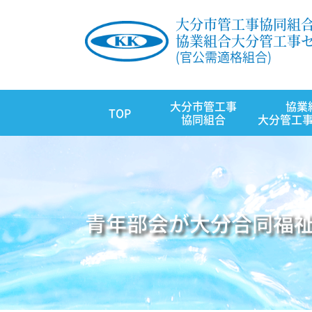
大分市管工事協同組
協業組合大分管工事
(官公需適格組合)
大分市管工事
協業
TOP
協同組合
大分管工
青年部会が大分合同福