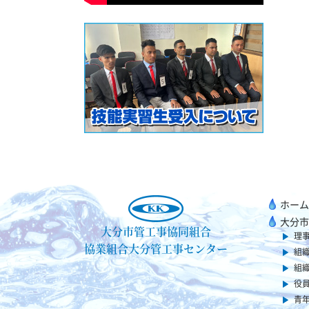
ホーム
大分市
大分市管工事協同組合
理
協業組合大分管工事センター
組
組
役
青