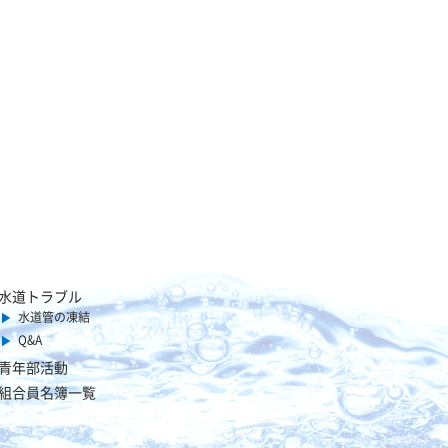
水道トラブル
水道管の凍結
Q&A
青年部活動
組合員名簿一覧