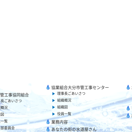
協業組合大分市管工事センター
理事長ごあいさつ
管工事協同組合
組織概況
事長ごあいさつ
組織図
織概況
役員一覧
織図
員一覧
業務内容
年部委員会
あなたの街の水道屋さん