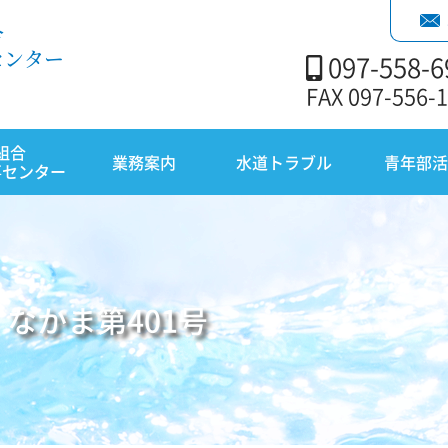
合
センター
097-558-6
FAX 097-556-
組合
業務案内
水道トラブル
青年部活
事センター
 なかま第401号