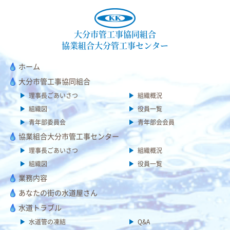
大分市管工事協同組合
協業組合大分管工事センター
ホーム
大分市管工事協同組合
理事長ごあいさつ
組織概況
組織図
役員一覧
青年部委員会
青年部会会員
協業組合大分市管工事センター
理事長ごあいさつ
組織概況
組織図
役員一覧
業務内容
あなたの街の水道屋さん
水道トラブル
水道管の凍結
Q&A