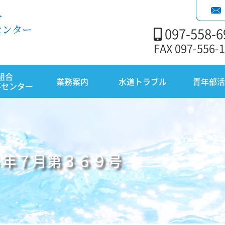
合
センター
097-558-6
FAX 097-556-
組合
業務案内
水道トラブル
青年部活
事センター
５年７月第３６９号