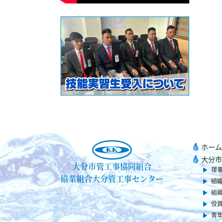
ホーム
大分市
大分市管工事協同組合
理
協業組合大分管工事センター
組
組
役
青