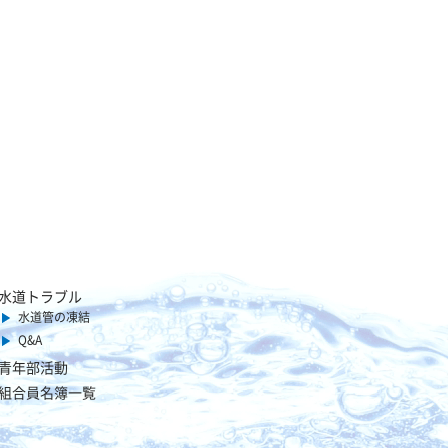
水道トラブル
水道管の凍結
Q&A
青年部活動
組合員名簿一覧