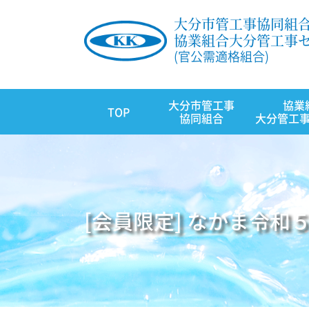
大分市管工事協同組
協業組合大分管工事
(官公需適格組合)
大分市管工事
協業
TOP
協同組合
大分管工
[会員限定] なかま令和