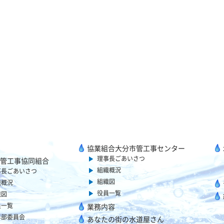
協業組合大分市管工事センター
理事長ごあいさつ
管工事協同組合
組織概況
事長ごあいさつ
組織図
織概況
役員一覧
織図
員一覧
業務内容
年部委員会
あなたの街の水道屋さん